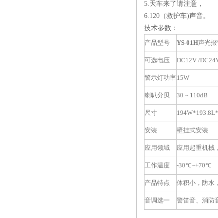
5.天车来了请注意，
6.120（救护车)声音。
技术参数：
产品型号
YS-01H
声光报
可选电压
DC12V /DC24
警示灯功率
15W
喇叭分贝
30 ~ 110dB
尺寸
194W*193.8L
安装
壁挂式安装
应用领域
应用起重机械
工作温度
-30
℃~+70℃
产品特点
体积小，防水
音调选一
警笛音、消防