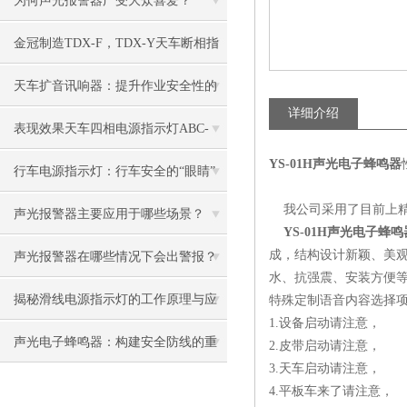
为何声光报警器广受大众喜爱？
金冠制造TDX-F，TDX-Y天车断相指
示灯
天车扩音讯响器：提升作业安全性的
详细介绍
关键设备
表现效果天车四相电源指示灯ABC-
YS-01H声光电子蜂鸣器
HCX-150
行车电源指示灯：行车安全的“眼睛”
我公司采用了目前上精
声光报警器主要应用于哪些场景？
YS-01H声光电子蜂鸣
成，结构设计新颖、美观
声光报警器在哪些情况下会出警报？
水、抗强震、安装方便
揭秘滑线电源指示灯的工作原理与应
特殊定制语音内容选择
1.设备启动请注意，
用
声光电子蜂鸣器：构建安全防线的重
2.皮带启动请注意，
3.天车启动请注意，
要装置
4.平板车来了请注意，