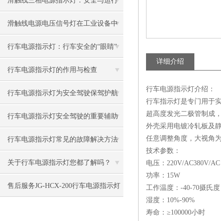
滑触线三相电源指示灯：安全与运行
的明亮指引
滑触线电源电压信号灯在工业设备中
的关键作用
行车电源指示灯：行车安全的“眼睛”
详细介绍
行车电源指示灯的作用与检查
行车电源指示灯介绍：
行车电源指示灯为安全驾驶保驾护航
行车指示灯是专门用于实
超高度发光二极管制成，
行车电源指示灯安全驾驶的重要辅助
外壳采用电镀冷轧板及
设备
任意调整角度，大视角为
行车电源指示灯常见的故障解决方法
技术参数：
介绍
关于行车电源指示灯您都了解吗？
电压：220V/AC380V/AC 3
功率：15W
售后服务JG-HCX-200行车电源指示灯
工作温度：-40-70摄氏度
湿度：10%-90%
寿命：≥100000小时