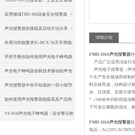
TGSG-11声光报警器：工业安全领域
的智能守护者
应用领域TBD-360设备安全报警器
声光报警器的接线及启动方法分享
详细介绍
作用与性能要求JG-HCX-50天车滑线
FMD-116A声光报警器
特
指示灯
手把手教你如何使用声光电子蜂鸣器
产品广泛适用冶金行业
声光电子报警器（声光
声光电子蜂鸣器创新技术驱动的声光
个生产安全领域而研制的
结合体
料压铸而成，结构设计
声光报警器中你不知道的一些小细节
水、抗强震、安装方便
如何使用声光报警器能提高其产品性
*（300米外仍听得很
下可发出耀眼的强光，
能？
YS-01H声光电子蜂鸣器：安全警示的
FMD-116A声光报警器
技
多面能手
电压：AC220V,AC380V,