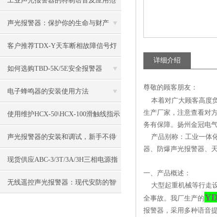
工业声光报警器的特制语音及应用范
围
声光报警器：保护你的生命与财产
客户推荐TDX-Y天车断相故障信号灯
详细介绍
如何选购TBD-5K/5E安全报警器
尊敬的顾客朋友：
电子蜂鸣器的安装使用方法
本着对广大顾客高度负
生产厂家，注意查看对
使用维护HCX-50\HCX-100滑触线指示
务有保障。扬州金冠电气
灯
声光报警器的安装和调试，新手不得
产品别称：工业一体化
器、防爆声光报警器、
不看！
现货供应ABC-3/3T/3A/3H三相电源指
一、产品概述：
示灯
无线遥控声光报警器：现代安防的智
大型起重机械等行走设
YD
全事故。我厂生产的
能之选
报警器，采用多种语音