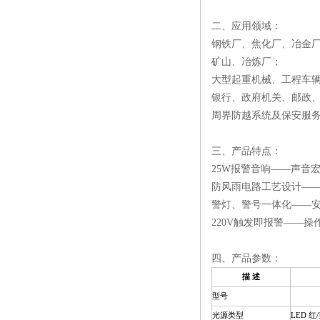
二、应用领域：
钢铁厂、焦化厂、冶金
矿山、冶炼厂；
大型起重机械、工程车
银行、政府机关、邮政、
周界防越系统及保安服
三、产品特点：
25W报警音响——声音宏
防风雨电路工艺设计—
警灯、警号一体化——安
220V触发即报警——
四、产品参数：
描 述
型号
光源类型
LED
红/