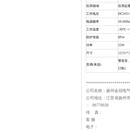
应用领域
应用起
工作电压
DC24V/
电源频率
50-60Hz
工作温度
-30
℃
~+
防护等级
IP54
功率
25W
183W*
尺寸
警笛音
音调(单选)
订制）
*********************
公司名称：扬州金冠电
公司地址：江苏省扬州
： 88778838
传 真：
客 服
电子：