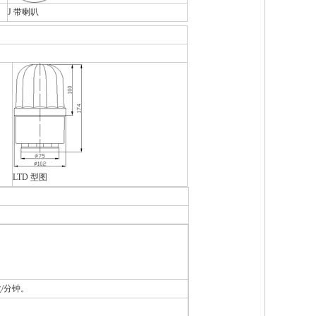
J 带喇叭
LTD 型图
/分钟。