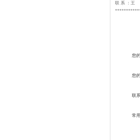
联 系 ：王
***********
您
您
联
常