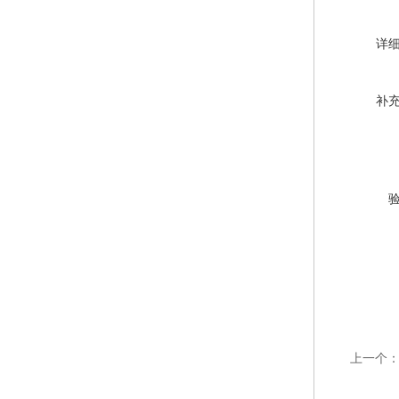
详
补
上一个