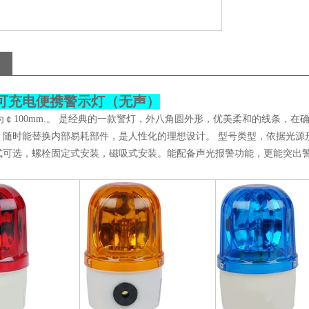
602可充电便携警示灯（无声）
￠100mm.。 是经典的一款警灯，外八角圆外形，优美柔和的线条，在
，随时能替换内部易耗部件，是人性化的理想设计。 型号类型，依据光源形
式可选，螺栓固定式安装，磁吸式安装。能配备声光报警功能，更能突出