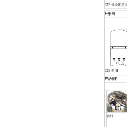
LTE 螺栓固定
外形图
LTE 型图
产品特性
转灯