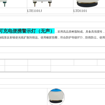
LTE1101J
LTD1101
602可充电便携警示灯（无声）
，采用高品质树脂制成。具备高强度性
物线形反射镜使光线扩散到很远。使用橡胶垫圈，符合防护等级IP55，防雨防尘。使