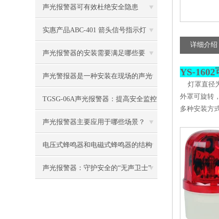
围
声光报警器可有效杜绝安全隐患
实惠产品ABC-401 箭头信号指示灯
详细介绍
声光报警器的安装需要满足哪些要
YS-1
求？
声光警报器是一种安装在现场的声光
灯罩直径为
外罩可旋转
报警设备
TGSG-06A声光报警器：提高安全监控
多种安装方
效率的智能报警设备
声光报警器主要应用于哪些场景？
电压式蜂鸣器和电磁式蜂鸣器的结构
原理有什么不同
声光报警器：守护安全的“无声卫士”