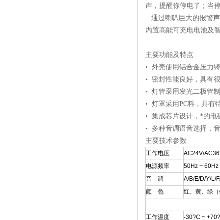
声，提醒你停电了；当
通过喇叭巨大的报警声
内置高能可充电电池及
主要功能及特点
• 外壳使用铝合金压力
• 密封性能良好，具有
• 灯管采用发光二极管
• 灯罩采用PC料，具
• 集成芯片设计，*的
• 多种音调语音选择，
主要技术参数
工作电压
AC24V/AC3
电源频率
50Hz ~ 60Hz
音 调
A/B/E/D/Y/
颜 色
红、黄、绿（
工作温度
-30?C ~ +70