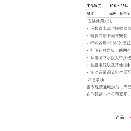
工作湿度
10% ~ 95
材质
壳体：铝合金
安装使用方法
• 应检查电源与蜂鸣器
• 喇叭口朝下垂直安装
• 蜂鸣器用4个M8的
• 拧下铭牌盖板上的两
• 从电缆防水接头中接
• 检查电源线及其他控
• 旋动音量调节电位器
注意事项
当系统接通电源后，产
它问题请与本公司联系
产品：