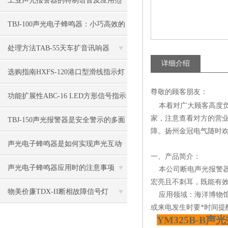
工业声光报警器的特制语音及应用范
围
TBJ-100声光电子蜂鸣器：小巧高效的
警示“精灵”
处理方法TAB-55天车扩音讯响器
详细介绍
选购指南HXFS-120港口型滑线指示灯
尊敬的顾客朋友：
功能扩展性ABC-16 LED方形信号指示
本着对广大顾客高度负
家，注意查看对方的营
灯
TBJ-150声光报警器是安全警示的多面
障。扬州金冠电气随时欢
能手
声光电子蜂鸣器是如何实现声光互动
一、产品简介：
的
声光电子蜂鸣器应用时的注意事项
本公司断电声光报警器
宏亮且不刺耳，既能有
物美价廉TDX-II断相故障信号灯
应用领域：海洋博物馆
或来电发生时要*时间提
YM325B-B声