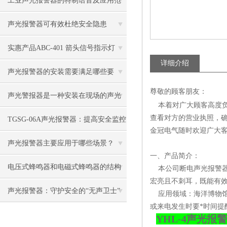
工业声光报警器的特制语音及应用范
围
声光报警器可有效杜绝安全隐患
实惠产品ABC-401 箭头信号指示灯
详细介绍
声光报警器的安装需要满足哪些要
尊敬的顾客朋友：
求？
声光警报器是一种安装在现场的声光
本着对广大顾客高度负
查看对方的营业执照，
报警设备
TGSG-06A声光报警器：提高安全监控
金冠电气随时欢迎广大客
效率的智能报警设备
声光报警器主要应用于哪些场景？
一、产品简介：
电压式蜂鸣器和电磁式蜂鸣器的结构
本公司断电声光报警器
宏亮且不刺耳，既能有
原理有什么不同
声光报警器：守护安全的“无声卫士”
应用领域：海洋博物馆
或来电发生时要*时间提
YHL-4声光报