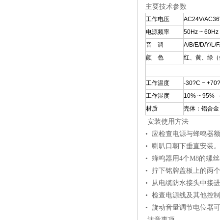
主要技术参数
工作电压
AC24V/AC3
电源频率
50Hz ~ 60Hz
音 调
A/B/E/D/Y/
颜 色
红、黄、绿（
工作温度
-30?C ~ +70
工作湿度
10% ~ 95
材质
壳体：铝合金
安装使用方法
• 应检查电源与蜂鸣器
• 喇叭口朝下垂直安装
• 蜂鸣器用4个M8的
• 拧下铭牌盖板上的两
• 从电缆防水接头中接
• 检查电源线及其他控
• 旋动音量调节电位器
注意事项