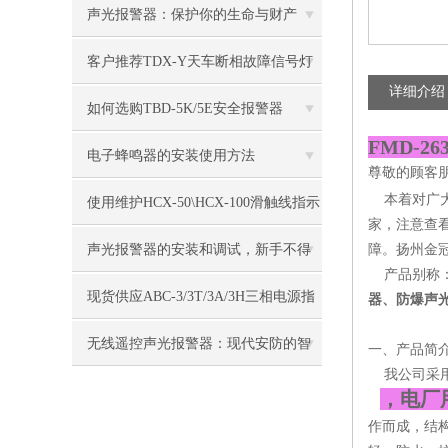
围
声光报警器：保护你的生命与财产
客户推荐TDX-Y天车断相故障信号灯
详细介绍
如何选购TBD-5K/5E安全报警器
FMD-2
电子蜂鸣器的安装使用方法
尊敬的顾客
本着对广大
使用维护HCX-50\HCX-100滑触线指示
家，注意查
灯
声光报警器的安装和调试，新手不得
障。扬州金
产品别称
不看！
现货供应ABC-3/3T/3A/3H三相电源指
器、防爆声
示灯
无线遥控声光报警器：现代安防的智
一、产品简
我公司采用
能之选
，电厂
作而成，结