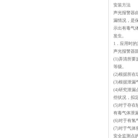
安装方法
声光报警器
漏情况，是
示出有毒气
发生。
1．应用时的
声光报警器
(1)弄清所
等级。
(2)根据
(3)根据泄
(4)研究
些状况，拟
(5)对于存
有毒气体泄
(6)对于有
(7)对于
安全监测点