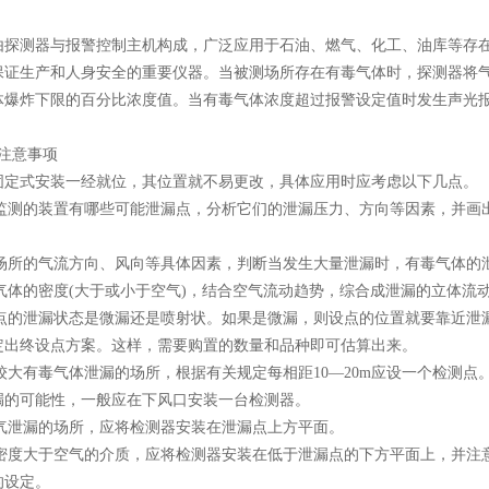
由探测器与报警控制主机构成，广泛应用于石油、燃气、化工、油库等存
保证生产和人身安全的重要仪器。当被测场所存在有毒气体时，探测器将
体爆炸下限的百分比浓度值。当有毒气体浓度超过报警设定值时发生声光
注意事项
固定式安装一经就位，其位置就不易更改，具体应用时应考虑以下几点。
要监测的装置有哪些可能泄漏点，分析它们的泄漏压力、方向等因素，并画
所在场所的气流方向、风向等具体因素，判断当发生大量泄漏时，有毒气体的
漏气体的密度(大于或小于空气)，结合空气流动趋势，综合成泄漏的立体
泄漏点的泄漏状态是微漏还是喷射状。如果是微漏，则设点的位置就要靠近
定出终设点方案。这样，需要购置的数量和品种即可估算出来。
在较大有毒气体泄漏的场所，根据有关规定每相距10—20m应设一个检测
漏的可能性，一般应在下风口安装一台检测器。
氢气泄漏的场所，应将检测器安装在泄漏点上方平面。
气体密度大于空气的介质，应将检测器安装在低于泄漏点的下方平面上，并
的设定。