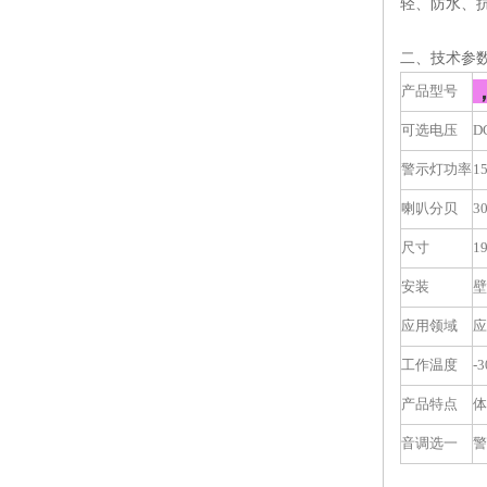
轻、防水、
二、技术参
产品型号
可选电压
D
警示灯功率
1
喇叭分贝
30
尺寸
1
安装
壁
应用领域
应
工作温度
-3
产品特点
体
音调选一
警