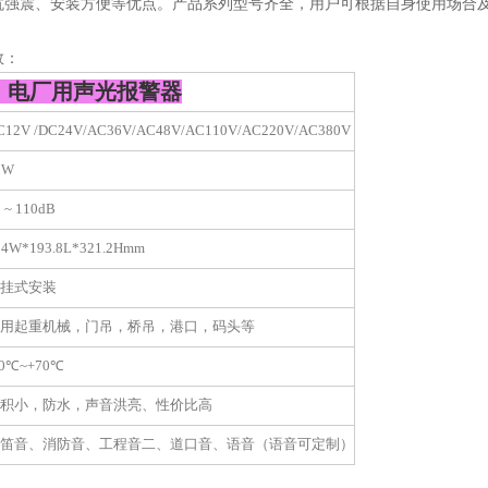
抗强震、安装方便等优点。产品系列型号齐全，用户可根据自身使用场合
数：
，电厂用声光报警器
C12V /DC24V/AC36V/AC48V/AC110V/AC220V/AC380V
5W
 ~ 110dB
94W*193.8L*321.2Hmm
挂式安装
用起重机械，门吊，桥吊，港口，码头等
0
℃~+70℃
积小，防水，声音洪亮、性价比高
笛音、消防音、工程音二、道口音、语音（语音可定制）