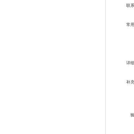
联
常
详
补