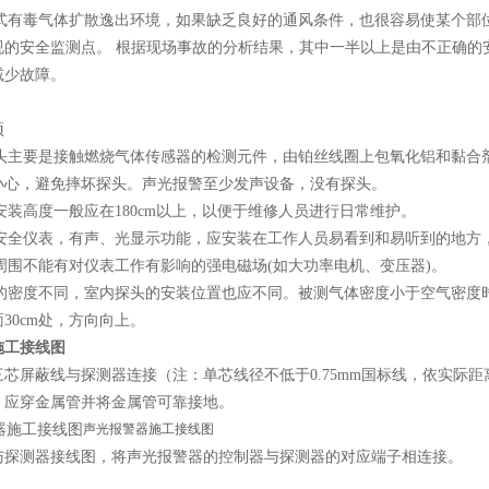
开放式有毒气体扩散逸出环境，如果缺乏良好的通风条件，也很容易使某个
视的安全监测点。 根据现场事故的分析结果，其中一半以上是由不正确的
减少故障。
项
器探头主要是接触燃烧气体传感器的检测元件，由铂丝线圈上包氧化铝和黏
小心，避免摔坏探头。声光报警至少发声设备，没有探头。
的安装高度一般应在180cm以上，以便于维修人员进行日常维护。
器是安全仪表，有声、光显示功能，应安装在工作人员易看到和易听到的地方
的周围不能有对仪表工作有影响的强电磁场(如大功率电机、变压器)。
体的密度不同，室内探头的安装位置也应不同。被测气体密度小于空气密度
30cm处，方向向上。
施工接线图
三芯屏蔽线与探测器连接（注：单芯线径不低于0.75mm国标线，依实际
时，应穿金属管并将金属管可靠接地。
声光报警器施工接线图
与探测器接线图，将声光报警器的控制器与探测器的对应端子相连接。