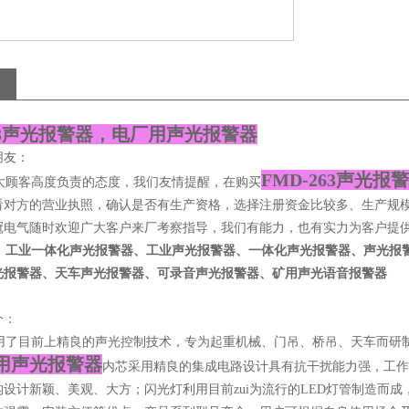
63声光报警器
，电厂用声光报警器
朋友：
FMD-263声光报
顾客高度负责的态度，我们友情提醒，在购买
看对方的营业执照，确认是否有生产资格，选择注册资金比较多、生产规
冠电气随时欢迎广大客户来厂考察指导，我们有能力，也有实力为客户提供的
：
工业一体化声光报警器、工业声光报警器、一体化声光报警器、声光报
光报警器、天车声光报警器、可录音声光报警器、矿用声光语音报警器
介：
了目前上精良的声光控制技术，专为起重机械、门吊、桥吊、天车而研
用声光报警器
内芯采用精良的集成电路设计具有抗干扰能力强，工作
构设计新颖、美观、大方；闪光灯利用目前zui为流行的LED灯管制造而