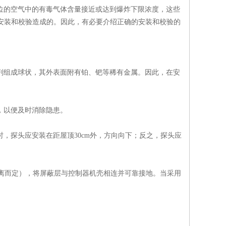
部位的空气中的有毒气体含量接近或达到爆炸下限浓度，这些
安装和校验造成的。因此，有必要介绍正确的安装和校验的
合剂组成球状，其外表面附有铂、钯等稀有金属。因此，在安
，以便及时消除隐患。
时，探头应安装在距屋顶30cm外，方向向下；反之，探头应
距离而定），将屏蔽层与控制器机壳相连并可靠接地。当采用