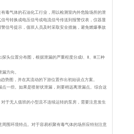
在有毒气体的石油化工行业，用以检测室内外危险场所的泄
气信号转换成电压信号或电流信号传送到报警仪表，仪器显
报警信号提示，值班人员及时采取安全措施，避免燃爆事故
出探头位置分布图，根据泄漏的严重程度分成Ⅰ、Ⅱ、Ⅲ三种
泄漏方向。
流动趋势图，并在其流动的下游位置作出初始设点方案。
泄漏点一些。如果是喷射状泄漏，则要稍远离泄漏点。综合这
点。对于无人值班的小型且不连续运转的泵房，需要注意发生
注意周围环境特点。对于容易积聚有毒气体的场所应特别注意