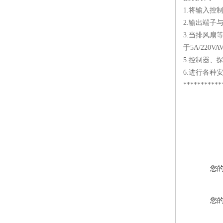
1.将输入控
2.输出端子
3.当排风扇
于5A/220
5.控制器、
6.进行各
***********
您
您