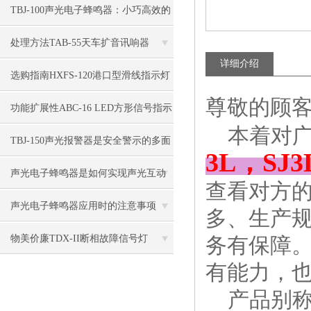
围
TBJ-100声光电子蜂鸣器：小巧高效的
警示“精灵”
处理方法TAB-55天车扩音讯响器
详细介绍
选购指南HXFS-120港口型滑线指示灯
尊敬的顾
功能扩展性ABC-16 LED方形信号指示
本着对广
灯
TBJ-150声光报警器是安全警示的多面
3L，S
能手
声光电子蜂鸣器是如何实现声光互动
查看对方
的
声光电子蜂鸣器应用时的注意事项
多、生产
物美价廉TDX-II断相故障信号灯
务有保障
有能力，也
产品别称