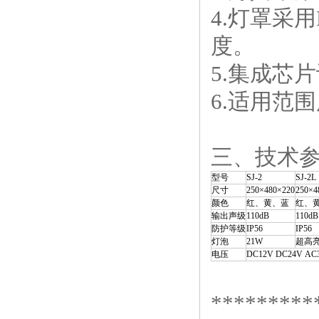
4.灯罩采
度。
5.集成芯
6.适用范
三、技术
型号
SJ-2
SJ-2L
尺寸
250×480×220
250×4
颜色
红、黄、蓝
红、
输出声级
110dB
110dB
防护等级
IP56
IP56
灯泡
21W
超高
电压
DC12V DC24V AC
*********