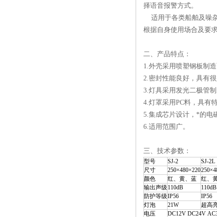
择语音报警方式。
适用于各类船舶及噪
根据自身使用场合及要
二、产品特点：
1.外壳采用喷塑钢板制
2.密封性能良好，具有
3.灯具采用发光二极管制
4.灯罩采用PC料，具
5.集成芯片设计，*的
6.适用范围广。
三、技术参数：
型号
SJ-2
SJ-2L
尺寸
250×480×220
250×4
颜色
红、黄、蓝
红、
输出声级
110dB
110dB
防护等级
IP56
IP56
灯泡
21W
超高
电压
DC12V DC24V AC