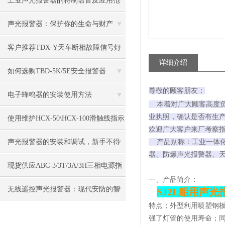
工业声光报警器的特制语音及应用范
围
声光报警器：保护你的生命与财产
客户推荐TDX-Y天车断相故障信号灯
详细介绍
如何选购TBD-5K/5E安全报警器
尊敬的顾客朋友：
电子蜂鸣器的安装使用方法
本着对广大顾客高度负
业执照，确认是否有生
使用维护HCX-50\HCX-100滑触线指示
欢迎广大客户来厂考察指
灯
声光报警器的安装和调试，新手不得
产品别称：工业一体化
器、防爆声光报警器、
不看！
现货供应ABC-3/3T/3A/3H三相电源指
一、产品简介：
示灯
无线遥控声光报警器：现代安防的智
SJ2L船用声光报
特点；外型利用喷塑钢板
能之选
强了灯管的使用寿命；