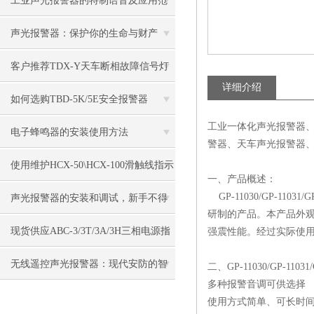
工业声光报警器的特制语音及应用范
围
声光报警器：保护你的生命与财产
客户推荐TDX-Y天车断相故障信号灯
详细介绍
如何选购TBD-5K/5E安全报警器
工业一体化声光报警器
电子蜂鸣器的安装使用方法
警器、天车声光报警器
使用维护HCX-50\HCX-100滑触线指示
一、产品概述：
灯
GP-11030/GP-11031/GP
声光报警器的安装和调试，新手不得
研制的产品。本产品外
不看！
现货供应ABC-3/3T/3A/3H三相电源指
强震性能。经过实际使
示灯
无线遥控声光报警器：现代安防的智
二、GP-11030/GP-11
多种报警音调可供选择
能之选
使用方式简单、可长时