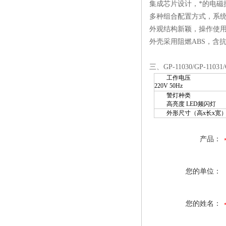
集成芯片设计，*的电磁
多种组合配置方式，系
外观结构新颖，操作使
外壳采用阻燃ABS，含
三、GP-11030/GP-11
工作电压
220V 50Hz
警灯种类
高亮度
LED
频闪灯
外形尺寸（高x长x宽）：2
产品：
您的单位：
您的姓名：