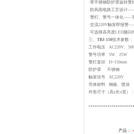
·带不锈钢防护罩旋转警
·防风雨电路工艺设计—
·警灯、警号一体化——
·交流220V触发即报警
·可选择高亮度LED频
三、
TBJ-150
技术参数：
工作电压 AC220V、5
警号功率 5W、25W
警灯直径 D=150mm
防护罩 不锈钢
触发信号 AC220V
壳体材料 钢板、喷涂
外形尺寸（高x长x宽）：43
*********************
产品：