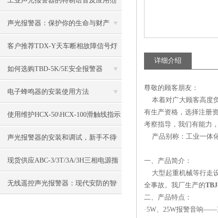
工业声光报警器的特制语音及应用范
围
声光报警器：保护你的生命与财产
客户推荐TDX-Y天车断相故障信号灯
详细介绍
如何选购TBD-5K/5E安全报警器
尊敬的顾客朋友：
电子蜂鸣器的安装使用方法
本着对广大顾客高度负
有生产资格，选择注册
使用维护HCX-50\HCX-100滑触线指示
考察指导，我们有能力，
灯
产品别称：工业一体
声光报警器的安装和调试，新手不得
不看！
现货供应ABC-3/3T/3A/3H三相电源指
一、产品简介：
大型起重机械等行走设
示灯
无线遥控声光报警器：现代安防的智
全事故。我厂生产的
TBJ
二、产品特点：
能之选
·5W、25W报警音响—