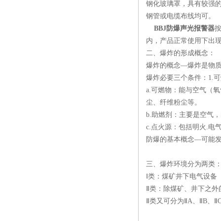
钢化玻璃罩，具有较强
钢管或电缆布线均可。
BBJ防爆声光报警器
按
内，产品正常使用下出现任何
二、爆炸的形成概念：
爆炸的概念—爆炸是物
爆炸必要三个条件：1.可燃
a.可燃物：能与空气（
尘、纤维粉尘等。
b.助燃剂：主要是空气
c.点火源：包括明火.电
防爆的基本概念—可能
三、爆炸环境分为两类
Ⅰ类：煤矿井下电气设备
Ⅱ类：除煤矿、井下之外
Ⅱ类又可分为ⅡA、ⅡB、