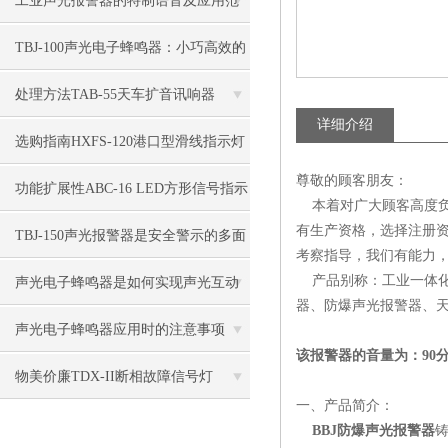
工业声光报警器的特制语音及应用范
围
TBJ-100声光电子蜂鸣器：小巧高效的
警示“精灵”
处理方法TAB-55天车扩音讯响器
详细介绍
选购指南HXFS-120港口型滑线指示灯
尊敬的顾客朋友：
功能扩展性ABC-16 LED方形信号指示
本着对广大顾客高度负
有生产资格，选择注册
灯
TBJ-150声光报警器是安全警示的多面
考察指导，我们有能力，
能手
产品别称：工业一体化
声光电子蜂鸣器是如何实现声光互动
器、防爆声光报警器、
的
声光电子蜂鸣器应用时的注意事项
该报警器的音量为：90
物美价廉TDX-II断相故障信号灯
一、产品简介：
BBJ防爆声光报警器