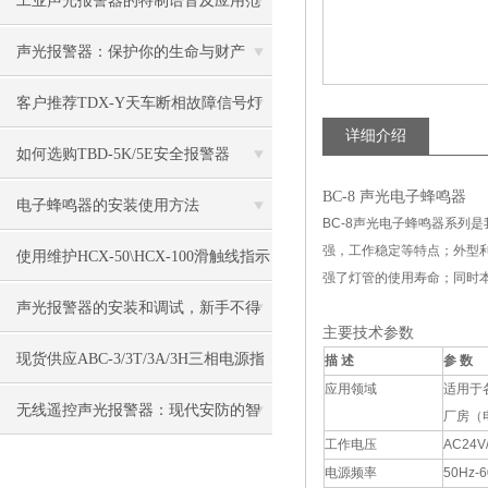
工业声光报警器的特制语音及应用范
围
声光报警器：保护你的生命与财产
客户推荐TDX-Y天车断相故障信号灯
详细介绍
如何选购TBD-5K/5E安全报警器
BC-8 声光电子蜂鸣器
电子蜂鸣器的安装使用方法
BC-8声光电子蜂鸣器系
强，工作稳定等特点；外型利
使用维护HCX-50\HCX-100滑触线指示
强了灯管的使用寿命；同时
灯
声光报警器的安装和调试，新手不得
主要技术参数
不看！
现货供应ABC-3/3T/3A/3H三相电源指
描 述
参 数
应用领域
适用于
示灯
无线遥控声光报警器：现代安防的智
厂房（
工作电压
AC24V
能之选
电源频率
50Hz-