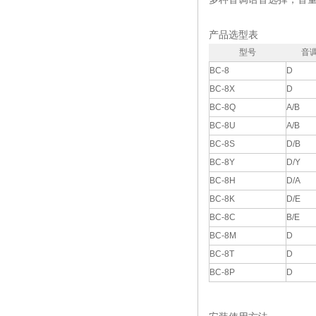
产品选型表
型号
音
BC-8
D
BC-8X
D
BC-8Q
A/B
BC-8U
A/B
BC-8S
D/B
BC-8Y
D/Y
BC-8H
D/A
BC-8K
D/E
BC-8C
B/E
BC-8M
D
BC-8T
D
BC-8P
D