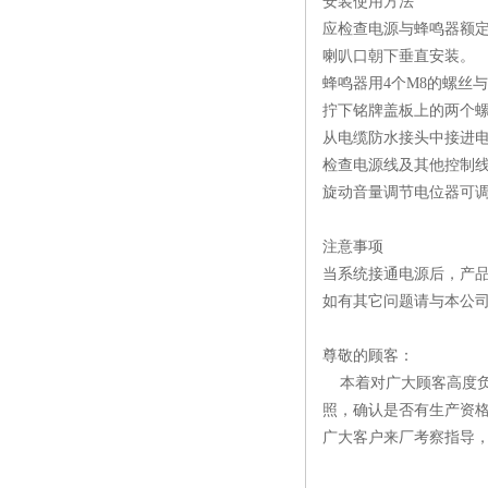
安装使用方法
应检查电源与蜂鸣器额
喇叭口朝下垂直安装。
蜂鸣器用4个M8的螺丝
拧下铭牌盖板上的两个
从电缆防水接头中接进
检查电源线及其他控制
旋动音量调节电位器可
注意事项
当系统接通电源后，产
如有其它问题请与本公
尊敬的顾客：
本着对广大顾客高度负
照，确认是否有生产资
广大客户来厂考察指导，