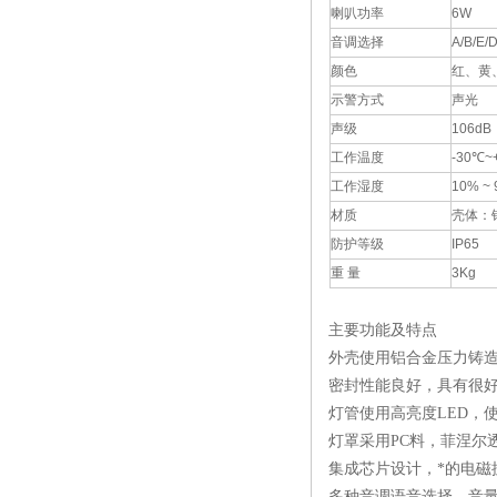
喇叭功率
6W
音调选择
A/B/E
颜色
红、黄
示警方式
声光
声级
106dB
工作温度
-30℃~
工作湿度
10% ~
材质
壳体：
防护等级
IP65
重 量
3Kg
主要功能及特点
外壳使用铝合金压力铸
密封性能良好，具有很
灯管使用高亮度LED，
灯罩采用PC料，菲涅尔
集成芯片设计，*的电磁
多种音调语音选择，音