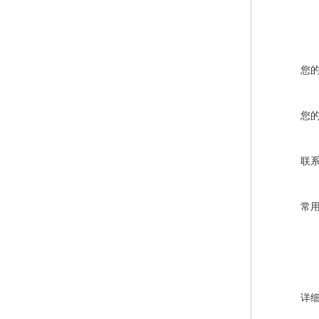
您
您
联
常
详