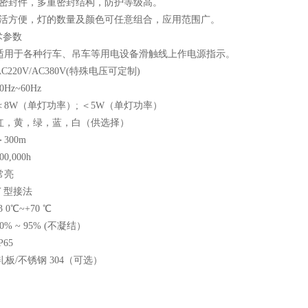
胶密封件，多重密封结构，防护等级高。
灵活方便，灯的数量及颜色可任意组合，应用范围广。
术参数
适用于各种行车、吊车等用电设备滑触线上作电源指示。
220V/AC380V(特殊电压可定制)
Hz~60Hz
8W（单灯功率）; ＜5W（单灯功率）
红，黄，绿，蓝，白（供选择）
＞300m
0,000h
 常亮
Y 型接法
 0℃~+70 ℃
% ~ 95% (不凝结）
P65
/不锈钢 304（可选）