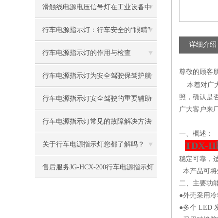
的明亮指引
滑触线电源电压信号灯在工业设备中
的关键作用
行车电源指示灯：行车安全的“眼睛”
详细介绍
行车电源指示灯的作用与检查
尊敬的顾客
行车电源指示灯为安全驾驶保驾护航
本着对广大
照，确认是
行车电源指示灯安全驾驶的重要辅助
广大客户来厂
设备
行车电源指示灯常见的故障解决方法
一、概述：
介绍
TDX-
关于行车电源指示灯您都了解吗？
稳定可靠，
售后服务JG-HCX-200行车电源指示灯
本产品可将
二、主要功
●外壳采用
●多个 LE