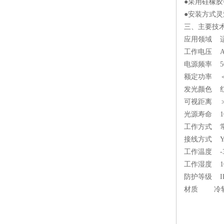
●采用硅橡
●安装方式
三、主要技
应用领域 
工作电压 AC
电源频率 50
额定功率 ＜
发光颜色 
可视距离 
光源寿命 10
工作方式
接线方式 
工作温度 -3
工作湿度 10
防护等级 I
材质 冷轧板