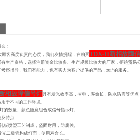
朋友：
TDX-II断相故障
顾客高度负责的态度，我们友情提醒，在购买
否有生产资格，选择注册资金比较多、生产规模比较大的厂家，拒绝贸易
考察指导，我们有能力，也有实力为客户提供的产品，zui*的服务。
II断相故障信号灯
具有发光效率高，省电，寿命长，防水防震等优点
适用于不同的工作环境。
灯的数量、颜色随意组合成信号指示灯。
能及特点
冷轧板喷塑工艺制成，坚固耐用，防腐蚀。
D 发光二极管构成灯面，使用寿命长。