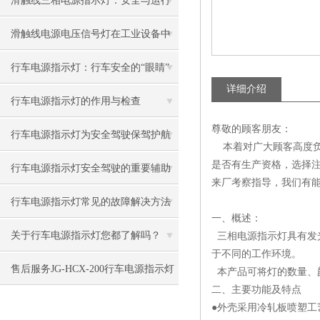
滑触线三相电源指示灯：安全与运行
的明亮指引
滑触线电源电压信号灯在工业设备中
的关键作用
行车电源指示灯：行车安全的“眼睛”
详细介绍
行车电源指示灯的作用与检查
尊敬的顾客朋友：
行车电源指示灯为安全驾驶保驾护航
本着对广大顾客高度负
是否有生产资格，选择
行车电源指示灯安全驾驶的重要辅助
来厂考察指导，我们有能
设备
行车电源指示灯常见的故障解决方法
一、概述：
介绍
关于行车电源指示灯您都了解吗？
三相电源指示灯具有发
于不同的工作环境。
售后服务JG-HCX-200行车电源指示灯
本产品可将灯的数量、
二、主要功能及特点
●外壳采用冷轧板喷塑工