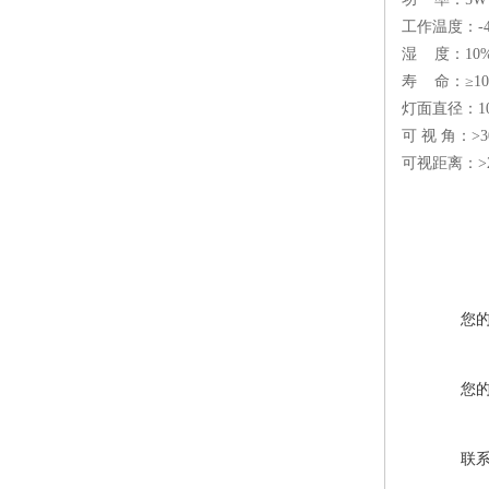
工作温度：-4
湿 度：10%
寿 命：≥1
灯面直径：1
可 视 角：>
可视距离：>2
您
您
联