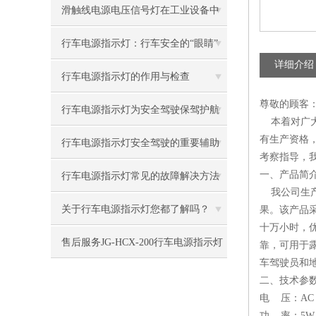
的明亮指引
滑触线电源电压信号灯在工业设备中
的关键作用
行车电源指示灯：行车安全的“眼睛”
详细介绍
行车电源指示灯的作用与检查
尊敬的顾客
行车电源指示灯为安全驾驶保驾护航
本着对广大
有生产资格
行车电源指示灯安全驾驶的重要辅助
考察指导，我
设备
一、产品简
行车电源指示灯常见的故障解决方法
我公司生
介绍
关于行车电源指示灯您都了解吗？
果。该产品采
十万小时，
售后服务JG-HCX-200行车电源指示灯
靠，可用于
车驾驶员和
二、技术参
电 压：AC 2
功 率：5W