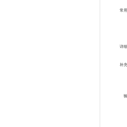
常
详
补