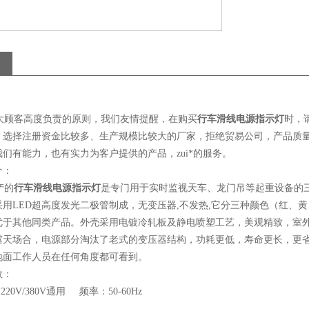
：
顾客高度负责的原则，我们友情提醒，在购买
行车滑线电源指示灯
时，
，选择注册资金比较多、生产规模比较大的厂家，拒绝贸易公司，产品质
们有能力，也有实力为客户提供的产品，zui*的服务。
介：
产的
行车滑线电源指示灯
是专门用于实时监视天车、龙门吊等起重设备的
用LED超高度发光二极管制成，无变压器,不发热,它分三种颜色（红、黄
优于其他同类产品。外壳采用电镀冷轧板及静电喷塑工艺，美观精致，室外防
露天场合，电源部分淘汰了老式的变压器结构，功耗更低，寿命更长，更
地面工作人员在任何角度都可看到。
数：
20V/380V通用 频率：50-60Hz