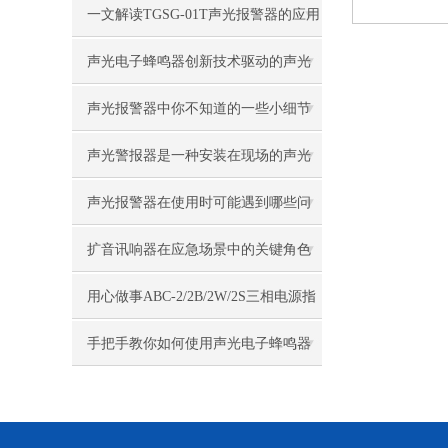
下标准
一文解读TGSG-01T声光报警器的应用
声光电子蜂鸣器创新技术驱动的声光
结合体
声光报警器中你不知道的一些小细节
声光警报器是一种安装在现场的声光
报警设备
声光报警器在使用时可能遇到哪些问
题？如何解决？
扩音讯响器在应急场景中的关键角色
用心做事ABC-2/2B/2W/2S三相电源指
示灯
手把手教你如何使用声光电子蜂鸣器