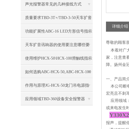
围
声光报警器常见的几种接线方式
质量要求TBD-3T+/TBD-3-50天车扩音
详细介绍
讯响器
功能扩展性ABC-16 LED方形信号指示
尊敬的顾客
灯
天车扩音讯响器的使用要注意哪些要
本着对广大
家，注意查
求？
使用维护HCX-50\HCX-100滑触线指示
障。扬州金
灯
如何选购ABC-HCX-50,ABC-HCX-100
一、产品简
滑触线电源指示灯
作用与原理JG-HCX-50龙门吊电源指
本公司断电
宏亮且不刺
示灯
应用领域TBD-360设备安全报警器
应用领域：
或来电发生
Y330
报声，提醒