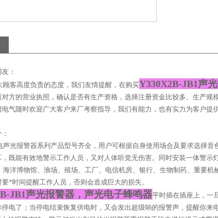
朋友：
Y330X2B-JB1
顾客高度负责的态度，我们友情提醒，在购买
看对方的营业执照，确认是否有生产资格，选择注册资金比较多、生产规
冠电气随时欢迎广大客户来厂考察指导，我们有能力，也有实力为客户提供的
介：
声光报警器系列产品型号齐全，用户可根据自身使用场合及要求选择音色
耳，既能有效地警示工作人员，又对人体听觉无伤害。同时安装一体警示
海洋博物馆、渔场、殖场、工厂、电信机房、银行、生物制药、重要机械
时要*时间提醒工作人员，否则会造成巨大的损失。
X2B-JB1声光报警器
，声光电子蜂鸣器
平时插在插座上，一
你停电了；当停电结束恢复供电时，又会发出超级响的报警声，提醒你来