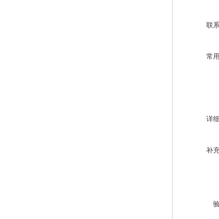
联
常
详
补