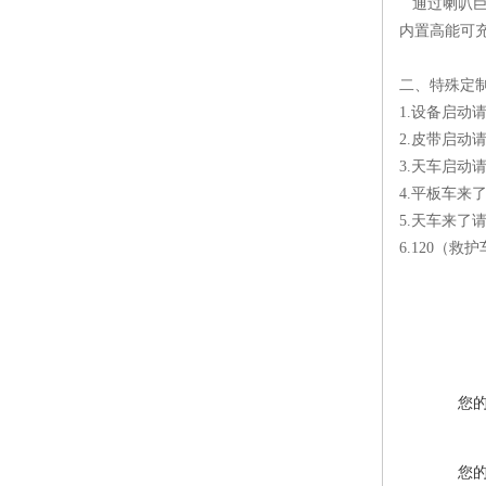
通过喇叭巨
内置高能可
二、特殊定
1.设备启动
2.皮带启动
3.天车启动
4.平板车来
5.天车来了
6.120（救
您
您