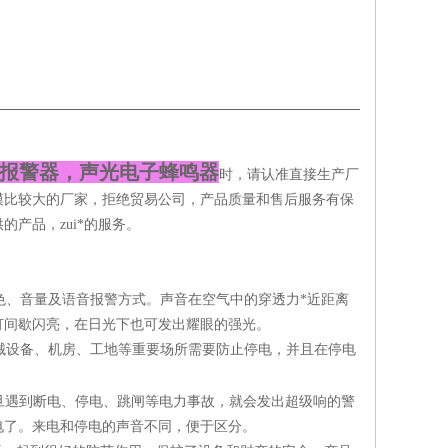
声光报警器
，声光电子蜂鸣器
时，请认准直接生产厂
模比较大的厂家，拒绝贸易公司，产品质量和售后服务有保
产品，zui*的服务。
、音量及语音报警方式。声音在空气中的穿透力*近距离
灯间歇闪亮，在日光下也可发出耀眼的强光。
设备、机房、工地等重要场所需要防止停电，并且在停电
旦遇到断电、停电、跳闸等电力事故，就会发出超级响的警
电了。来电和停电的声音不同，便于区分。