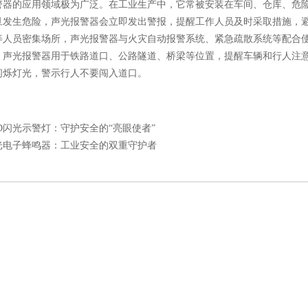
的应用领域极为广泛。在工业生产中，它常被安装在车间、仓库、危险
旦发生危险，声光报警器会立即发出警报，提醒工作人员及时采取措施，
等人员密集场所，声光报警器与火灾自动报警系统、紧急疏散系统等配合
，声光报警器用于铁路道口、公路隧道、桥梁等位置，提醒车辆和行人注
闪烁灯光，警示行人不要闯入道口。
ED闪光示警灯：守护安全的“亮眼使者”
光电子蜂鸣器：工业安全的双重守护者