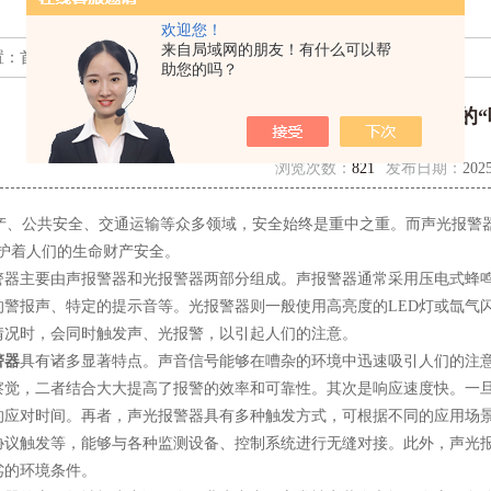
欢迎您！
来自局域网的朋友！有什么可以帮
置：
首页
>>
技术文章
>> 声光报警器：安全防护的“哨兵”
助您的吗？
声光报警器：安全防护的“
浏览次数：
821
发布日期：
2025
、公共安全、交通运输等众多领域，安全始终是重中之重。而声光报警器
守护着人们的生命财产安全。
主要由声报警器和光报警器两部分组成。声报警器通常采用压电式蜂鸣
的警报声、特定的提示音等。光报警器则一般使用高亮度的LED灯或氙气
情况时，会同时触发声、光报警，以引起人们的注意。
警器
具有诸多显著特点。声音信号能够在嘈杂的环境中迅速吸引人们的注
察觉，二者结合大大提高了报警的效率和可靠性。其次是响应速度快。一
的应对时间。再者，声光报警器具有多种触发方式，可根据不同的应用场
协议触发等，能够与各种监测设备、控制系统进行无缝对接。此外，声光
劣的环境条件。