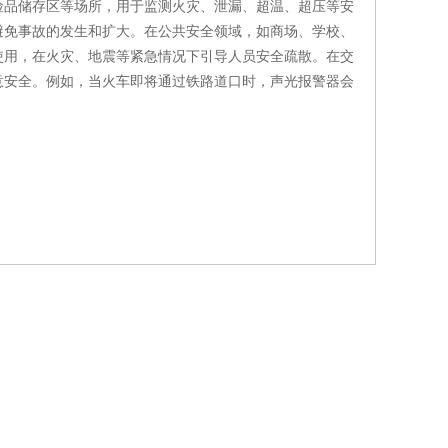
品储存区等场所，用于监测火灾、泄漏、超温、超压等安
避免事故的发生和扩大。在公共安全领域，如商场、学校、
使用，在火灾、地震等紧急情况下引导人员安全疏散。在交
意安全。例如，当火车即将通过铁路道口时，声光报警器会