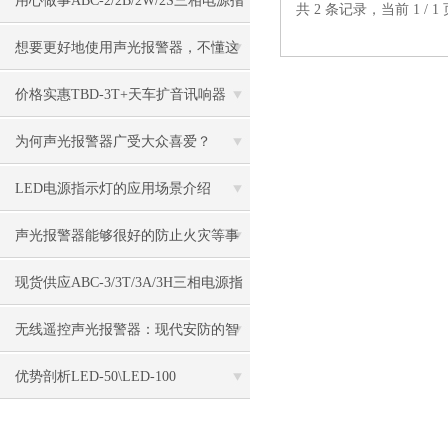
用心做事ABC-2/2B/2W/2S三相电源指
共 2 条记录，当前 1 /
示灯
想要更好地使用声光报警器，不懂这
些可不行
价格实惠TBD-3T+天车扩音讯响器
为何声光报警器广受大众喜爱？
LED电源指示灯的应用场景介绍
声光报警器能够很好的防止火灾等事
故的发生
现货供应ABC-3/3T/3A/3H三相电源指
示灯
无线遥控声光报警器：现代安防的智
能之选
优势剖析LED-50\LED-100