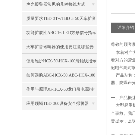
围
声光报警器常见的几种接线方式
质量要求TBD-3T+/TBD-3-50天车扩音
详细介绍
讯响器
功能扩展性ABC-16 LED方形信号指示
尊敬的顾客
灯
天车扩音讯响器的使用要注意哪些要
本着对广大
看对方的营
求？
使用维护HCX-50\HCX-100滑触线指示
冠电气随时欢
灯
如何选购ABC-HCX-50,ABC-HCX-100
产品别称：
器、防爆声
滑触线电源指示灯
作用与原理JG-HCX-50龙门吊电源指
一、产品概
示灯
应用领域TBD-360设备安全报警器
大型起重机
全事故。我
音提示，是