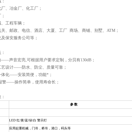
域：
化厂、冶金厂、化工厂；
厂；
械、工程车辆；
机关、邮政、电信、酒店、大厦、工厂 商场、商铺、别墅、ATM；
统及保安服务公司等；
点：
响——声音宏亮,可根据用户要求定制，分贝有130dB；
工艺设计——防水、防尘、质量可靠；
一体化——安装简便，功能*；
即报警——操作简单，使用寿命长；
数：
参 数
LED
红/黄/蓝/绿/白 警示灯
应用起重机械，门吊，桥吊，港口，码头等