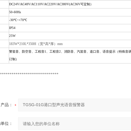
DC24V/AC48V/AC110V/AC220V/AC380V(AC36V
可定制）
50-60Hz
-30
℃
~+70
℃
IP54
25W
183W*210L*350H（宽*高*厚）mm
警笛音、防空音、工程音
1
、工程音
2
、消防音、汽笛音、道口音、语音提示（特殊音
订制）
*****************************
产品：
的单位：