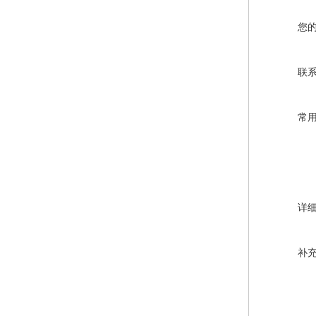
您
联
常
详
补