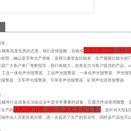
朋友：
TGSG-01G港
顾客高度负责的态度，我们友情提醒，在购买
业执照，确认是否有生产资格，选择注册资金比较多、生产规模比较大的
迎广大客户来厂考察指导，我们有能力，也有实力为客户提供的产品，zu
工业一体化声光报警器、工业声光报警器、一体化声光报警器、声光报警
光报警器、天车声光报警器、可录音声光报警器、矿用声光语音报警器
述：
械等行走设备在冶金企业中是非常重要的设备，它露天作业使用频繁、启
TGSG-01G港口型声光语音报警器
厂生产的
，是针对大型起
现场作业人员更容易分辨，进一步提高了生产的安全性。同时该产品也可