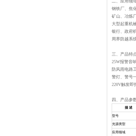
二、应用领
钢铁厂、焦
矿山、冶炼
大型起重机
银行、政府
周界防越系
三、产品特
25W报警音
防风雨电路
警灯、警号
220V触发
四、产品参
描 述
型号
光源类型
应用领域