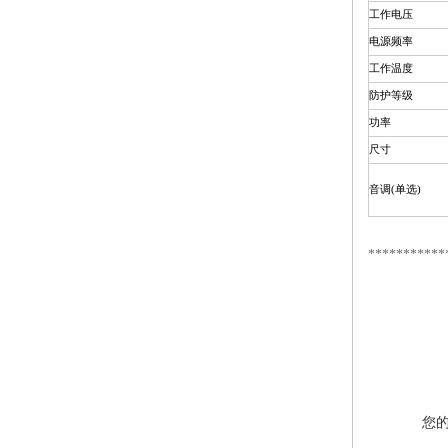
工作电压
电源频率
工作温度
防护等级
功率
尺寸
音调(单选)
***********
您