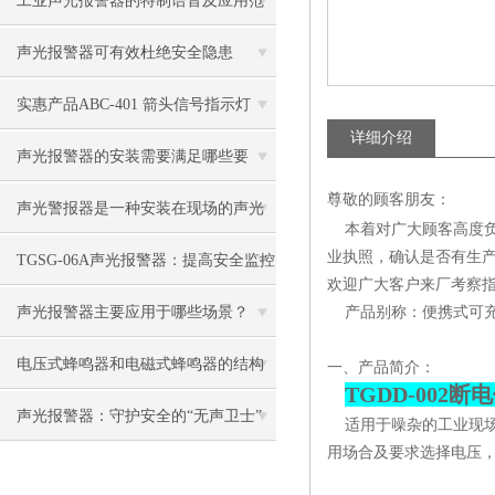
工业声光报警器的特制语音及应用范
围
声光报警器可有效杜绝安全隐患
实惠产品ABC-401 箭头信号指示灯
详细介绍
声光报警器的安装需要满足哪些要
尊敬的顾客朋友：
求？
声光警报器是一种安装在现场的声光
本着对广大顾客高度负
业执照，确认是否有生
报警设备
TGSG-06A声光报警器：提高安全监控
欢迎广大客户来厂考察指
效率的智能报警设备
声光报警器主要应用于哪些场景？
产品别称：便携式可充
电压式蜂鸣器和电磁式蜂鸣器的结构
一、产品简介：
TGDD-002
原理有什么不同
声光报警器：守护安全的“无声卫士”
适用于噪杂的工业现
用场合及要求选择电压