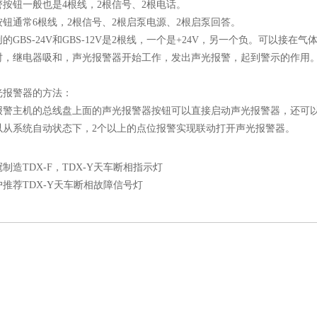
钮一般也是4根线，2根信号、2根电话。
通常6根线，2根信号、2根启泵电源、2根启泵回答。
BS-24V和GBS-12V是2根线，一个是+24V，另一个负。可以接
时，继电器吸和，声光报警器开始工作，发出声光报警，起到警示的作用
报警器的方法：
主机的总线盘上面的声光报警器按钮可以直接启动声光报警器，还可以
以从系统自动状态下，2个以上的点位报警实现联动打开声光报警器。
制造TDX-F，TDX-Y天车断相指示灯
户推荐TDX-Y天车断相故障信号灯