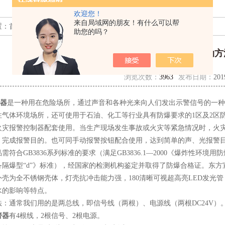
欢迎您！
来自局域网的朋友！有什么可以帮
置：
首页
>>
技术文章
>> 声光报警器的接线及启动方法分享
助您的吗？
声光报警器的接线及启动方
浏览次数：
3963
发布日期：
201
器
是一种用在危险场所，通过声音和各种光来向人们发出示警信号的一种
性气体环境场所，还可使用于石油、化工等行业具有防爆要求的1区及2区
火灾报警控制器配套使用。当生产现场发生事故或火灾等紧急情况时，火
，完成报警目的。也可同手动报警按钮配合使用，达到简单的声、光报警
合GB3836系列标准的要求（满足GB3836.1—2000《爆炸性环境用防爆
隔爆型“d”》标准），经国家的检测机构鉴定并取得了防爆合格证。东方宣创的
为全不锈钢壳体，灯壳抗冲击能力强，180清晰可视超高亮LED发光管
水的影响等特点。
通常我们用的是两总线，即信号线（两根）、电源线（两根DC24V）
警器
有4根线，2根信号、2根电源。