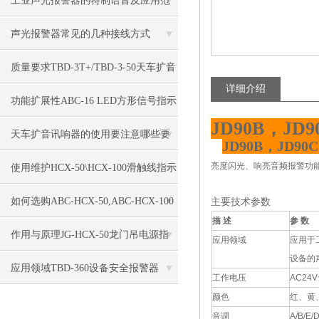
工业声光报警器的特制语音及应用范
围
声光报警器常见的几种接线方式
质量要求TBD-3T+/TBD-3-50天车扩音
详细介绍
讯响器
功能扩展性ABC-16 LED方形信号指示
JD90B，JD
灯
天车扩音讯响器的使用要注意哪些要
JD90B，JD9
求？
亮度闪光、响亮音频报警功
使用维护HCX-50\HCX-100滑触线指示
灯
如何选购ABC-HCX-50,ABC-HCX-100
主要技术参数
描 述
参 数
滑触线电源指示灯
作用与原理JG-HCX-50龙门吊电源指
应用领域
应用于
设备的
示灯
应用领域TBD-360设备安全报警器
工作电压
AC24V
颜色
红、黄
音调
A/B/E/