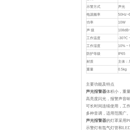
示警方式
声光
电源频率
50Hz~
功率
10W
声 级
108dB
工作温度
-30?C 
工作湿度
10% ~
防护等级
IP65
材质
主体：尼
重量
0.5kg
主要功能及特点
声光报警器
体积小，重
高亮度闪光，报警声音
可长时间连续使用，工
多种音调，适用范围广
声光报警器
的灯罩采用P
示警灯有氙气灯管和LE