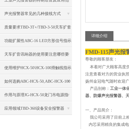
工业声光报警器的特制语音及应用范
围
声光报警器常见的几种接线方式
质量要求TBD-3T+/TBD-3-50天车扩音
详细介绍
讯响器
功能扩展性ABC-16 LED方形信号指示
FMD-115声
灯
天车扩音讯响器的使用要注意哪些要
尊敬的顾客朋友：
本着对广大顾客高度负
求？
使用维护HCX-50\HCX-100滑触线指示
注意查看对方的营业执
灯
如何选购ABC-HCX-50,ABC-HCX-100
扬州金冠电气随时欢迎广
产品别称：
工业一体
滑触线电源指示灯
作用与原理JG-HCX-50龙门吊电源指
器、防爆声光报警器、
示灯
应用领域TBD-360设备安全报警器
一、产品简介：
我公司采用了目前上精
内芯采用精良的集成电