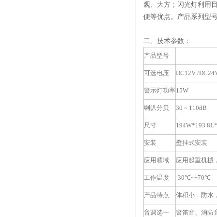
观、大方；闪光灯利用目
便等优点。产品系列型
二、技术参数：
产品型号
可选电压
DC12V /DC24
警示灯功率
15W
喇叭分贝
30 ~ 110dB
尺寸
194W*193.8L
安装
壁挂式安装
应用领域
应用起重机械
工作温度
-30
℃~+70℃
产品特点
体积小，防水
音调选一
警笛音、消防