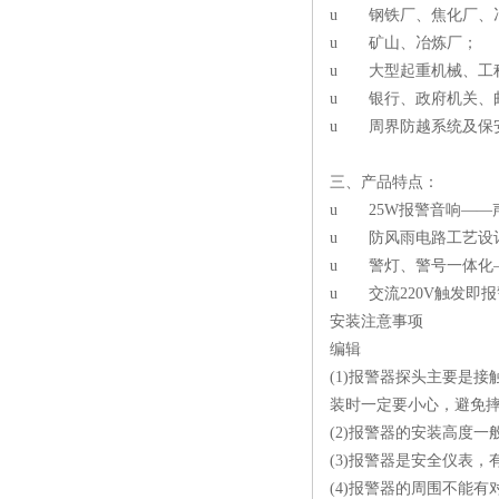
u 钢铁厂、焦化厂、
u 矿山、冶炼厂；
u 大型起重机械、工
u 银行、政府机关、邮
u 周界防越系统及保
三、产品特点：
u 25W报警音响——
u 防风雨电路工艺设
u 警灯、警号一体化
u 交流220V触发即
安装注意事项
编辑
(1)报警器探头主要是
装时一定要小心，避免
(2)报警器的安装高度一
(3)报警器是安全仪表
(4)报警器的周围不能