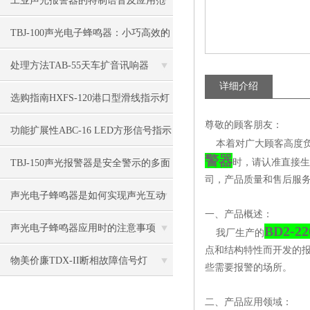
工业声光报警器的特制语音及应用范
围
TBJ-100声光电子蜂鸣器：小巧高效的
警示“精灵”
处理方法TAB-55天车扩音讯响器
详细介绍
选购指南HXFS-120港口型滑线指示灯
尊敬的顾客朋友：
功能扩展性ABC-16 LED方形信号指示
本着对广大顾客高度负
警器
灯
时，请认准直接生
TBJ-150声光报警器是安全警示的多面
司，产品质量和售后服务
能手
声光电子蜂鸣器是如何实现声光互动
一、产品概述：
的
声光电子蜂鸣器应用时的注意事项
BD2-
我厂生产的
点和结构特性而开发的
物美价廉TDX-II断相故障信号灯
些需要报警的场所。
二、产品应用领域：