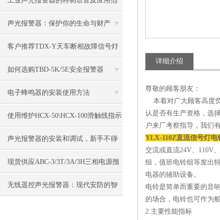
工业声光报警器的特制语音及应用范
围
声光报警器：保护你的生命与财产
客户推荐TDX-Y天车断相故障信号灯
详细介绍
如何选购TBD-5K/5E安全报警器
尊敬的顾客朋友：
电子蜂鸣器的安装使用方法
本着对广大顾客高度负
认是否有生产资格，选
使用维护HCX-50\HCX-100滑触线指示
户来厂考察指导，我们有
灯
YLX-110Z直流信号灯电
声光报警器的安装和调试，新手不得
交流或直流24V、110V
不看！
现货供应ABC-3/3T/3A/3H三相电源指
组，值班电铃组等发出特
电器的辅助设备。
示灯
无线遥控声光报警器：现代安防的智
电铃是简单而重要的音响
的场合，电铃也可作为
能之选
2.主要性能指标