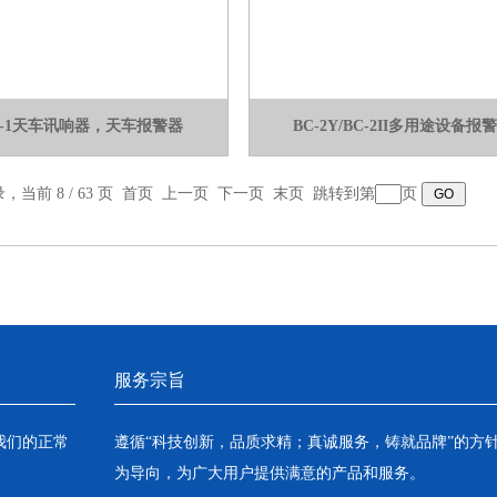
B-1天车讯响器，天车报警器
BC-2Y/BC-2II多用途设备报
录，当前 8 / 63 页
首页
上一页
下一页
末页
跳转到第
页
服务宗旨
我们的正常
遵循“科技创新，品质求精；真诚服务，铸就品牌”的方
为导向，为广大用户提供满意的产品和服务。